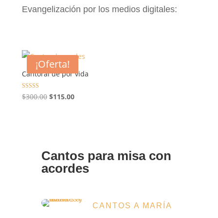
Evangelización por los medios digitales:
¡Oferta!
Cantoral de por vida
Valorado
El
El
$
300.00
$
115.00
con
4.40
precio
precio
de 5
original
actual
era:
es:
$300.00.
$115.00.
Cantos para misa con
acordes
CANTOS A MARÍA