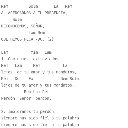
Rem         Solm       La   Rem

AL ACERCARNOS A TU PRESENCIA,

     Solm

RECONOCEMOS, SEÑOR,

            Lam Rem

QUE HEMOS PECA -DO. (2)

Lam          Mim   Lam

1. Caminamos  extraviados

Rem   Lam     Rem          La

lejos  de tu amor y tus mandatos,

Rem   Do    Fa            Rem Solm

lejos de tu amor y tus mandatos.

          Rem Lam Rem

Perdón, Señor, perdón.

2. Imploramos tu perdón;

siempre has sido fiel a tu palabra,

siempre has sido fiel a tu palabra.
