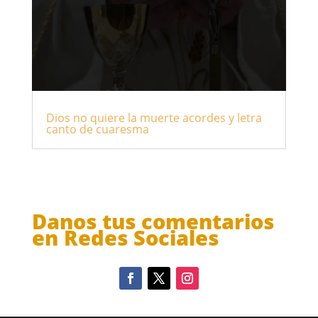
Dios no quiere la muerte acordes y letra
canto de cuaresma
Danos tus comentarios
en Redes Sociales