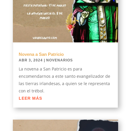
Novena a San Patricio
ABR 3, 2024
|
NOVENARIOS
La novena a San Patricio es para
encomendarnos a este santo evangelizador de
las tierras irlandesas, a quien se le representa
con el trébol.
LEER MÁS