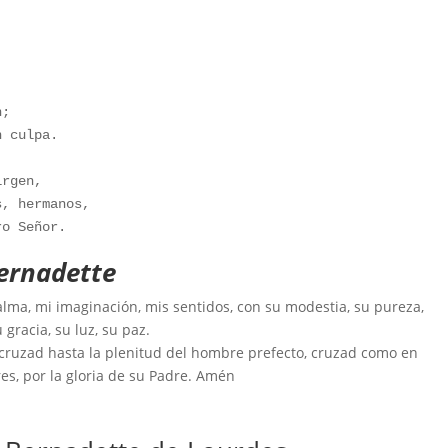
;

 culpa.

rgen, 

, hermanos,

ro Señor.
Bernadette
alma, mi imaginación, mis sentidos, con su modestia, su pureza,
gracia, su luz, su paz.
; cruzad hasta la plenitud del hombre prefecto, cruzad como en
es, por la gloria de su Padre. Amén