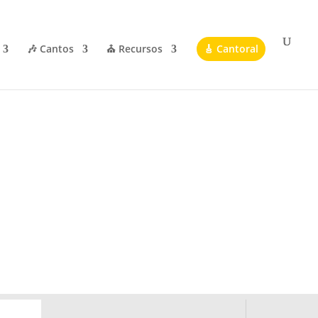
🎶 Cantos
⛪ Recursos
🎸 Cantoral