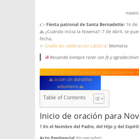
novena
👉
Fiesta patronal de Santa Bernadette:
16 de 
🙏 ¿Cuándo inicia la Novena?: 7 de Abril, se pu
fecha.
✨
Grado de celebración católica
: Memoria
✠
Recuerda siempre rezar con fe y agradecimien
🎶 Adquiere nuestro cantoral para apoyarnos 
🙏 o con un donativo
voluntario 🙏
Table of Contents
Inicio de oración para No
† En el Nombre del Padre, del Hijo y del Espír
Acto Penitencial
(Yo pecador)