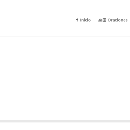
✝️ Inicio
🙏🏻 Oraciones