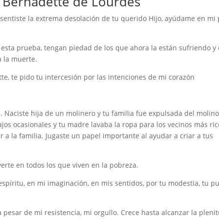
a Bernadette de Lourdes
 sentiste la extrema desolación de tu querido Hijo, ayúdame en mi 
 esta prueba, tengan piedad de los que ahora la están sufriendo y
a la muerte.
e, te pido tu intercesión por las intenciones de mi corazón
 Naciste hija de un molinero y tu familia fue expulsada del molino
jos ocasionales y tu madre lavaba la ropa para los vecinos más ric
 a la familia. Jugaste un papel importante al ayudar a criar a tus
erte en todos los que viven en la pobreza.
espíritu, en mi imaginación, en mis sentidos, por tu modestia, tu pu
 a pesar de mi resistencia, mi orgullo. Crece hasta alcanzar la pleni