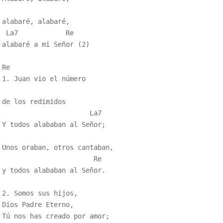
alabaré, alabaré, 

 La7            Re

alabaré a mi Señor (2)

Re

1. Juan vio el número 

de los redimidos

                      La7

Y todos alababan al Señor;

Unos oraban, otros cantaban,

                       Re

y todos alababan al Señor.

2. Somos sus hijos,

Dios Padre Eterno,

Tú nos has creado por amor;
