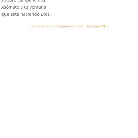
Asómate a tu ventana
que está naciendo Dios.
Campana sobre campana acordes
Descargar PDF