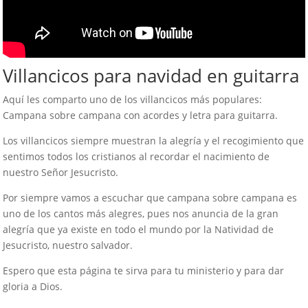
Villancicos para navidad en guitarra
Aquí les comparto uno de los villancicos más populares:
Campana sobre campana con acordes y letra para guitarra.
Los villancicos siempre muestran la alegría y el recogimiento que
sentimos todos los cristianos al recordar el nacimiento de
nuestro Señor Jesucristo.
Por siempre vamos a escuchar que campana sobre campana es
uno de los cantos más alegres, pues nos anuncia de la gran
alegría que ya existe en todo el mundo por la Natividad de
Jesucristo, nuestro salvador.
Espero que esta página te sirva para tu ministerio y para dar
gloria a Dios.