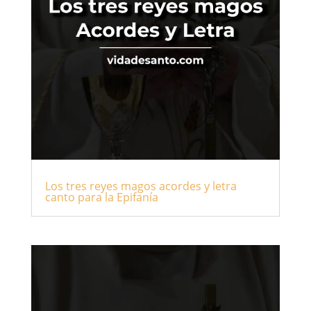
Los tres reyes magos acordes y letra
canto para la Epifanía