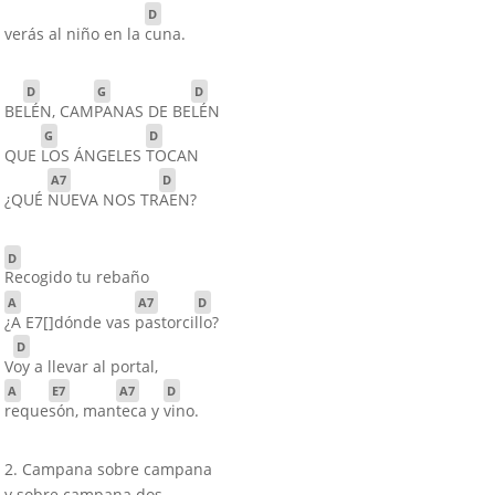
D
verás al niño en la
cuna.
D
G
D
BE
LÉN, CAM
PANAS DE BE
LÉN
G
D
QUE
LOS ÁNGELES
TOCAN
A7
D
¿QUÉ
NUEVA NOS TR
AEN?
D
Recogido tu rebaño
A
A7
D
¿A E7[]dónde vas
pastorci
llo?
D
V
oy a llevar al portal,
A
E7
A7
D
reque
són, man
teca y
vino.
2. Campana sobre campana
y sobre campana dos.