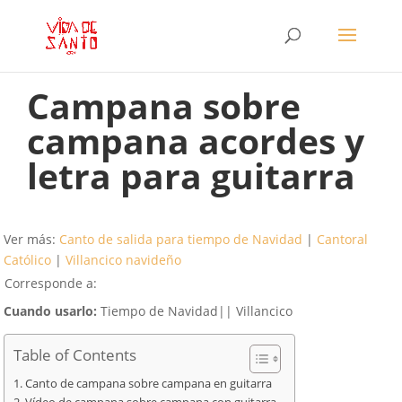
Campana sobre
campana acordes y
letra para guitarra
Ver más:
Canto de salida para tiempo de Navidad
|
Cantoral
Católico
|
Villancico navideño
Corresponde a:
Cuando usarlo:
Tiempo de Navidad|| Villancico
Table of Contents
Canto de campana sobre campana en guitarra