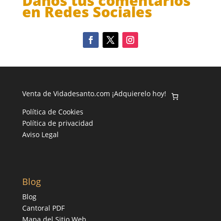
Danos tus comentarios
en Redes Sociales
Venta de Vidadesanto.com ¡Adquierelo hoy!
Política de Cookies
Política de privacidad
Aviso Legal
Blog
Blog
Cantoral PDF
Mapa del Sitio Web