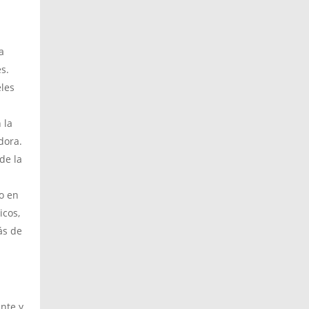
a
s.
eles
 la
dora.
de la
o en
icos,
ás de
ante y