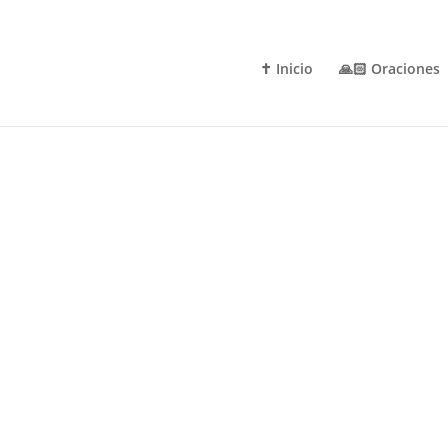
✝️ Inicio
🙏🏻 Oraciones