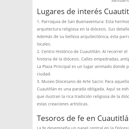
Santuario
Lugares de interés Cuautit
Parroquia de San Buenaventura: Esta hermosa
arquitectura religiosa en la diócesis. Sus deta
Además de su belleza arquitectónica, esta parro
locales.
Centro Histórico de Cuautitlán: Al recorrer el
historia de la diócesis. Calles empedradas, ant
La Plaza Principal es un lugar animado donde pue
ciudad.
Museo Diocesano de Arte Sacro: Para aquellos
Cuautitlán es una parada obligada. Aquí se exhi
que ilustran la rica tradición religiosa de la dió
estas creaciones artísticas.
Tesoros de fe en Cuautitl
La fe desempeña un papel central en la Diócesis