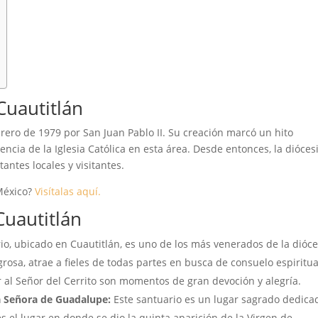
Cuautitlán
brero de 1979 por San Juan Pablo II. Su creación marcó un hito
ncia de la Iglesia Católica en esta área. Desde entonces, la dióces
tantes locales y visitantes.
México?
Visítalas aquí.
uautitlán
io, ubicado en Cuautitlán, es uno de los más venerados de la dióce
rosa, atrae a fieles de todas partes en busca de consuelo espiritua
 al Señor del Cerrito son momentos de gran devoción y alegría.
ra Señora de Guadalupe:
Este santuario es un lugar sagrado dedicad
 el lugar en donde se dio la quinta aparición de la Virgen de