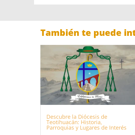
También te puede int
Descubre la Diócesis de
Teotihuacán: Historia,
Parroquias y Lugares de Interés