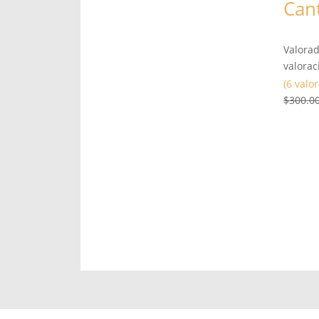
Cant
Valora
valorac
(6 valo
$
300.0