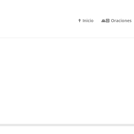
✝️ Inicio
🙏🏻 Oraciones