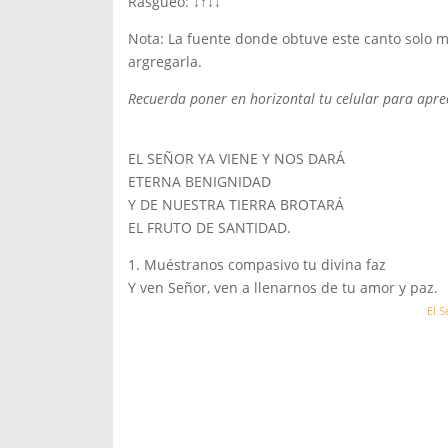
Rasgueo: ↓↑↓↓
Nota: La fuente donde obtuve este canto solo me
argregarla.
Recuerda poner en horizontal tu celular para aprec
EL SEÑOR YA
VIENE Y NOS
DARÁ
ETE
RNA BENIGNI
DAD
Y DE NUESTRA
TIERRA BROTA
RÁ
EL
FRUTO DE
SANTID
AD.
1.
Muéstranos compasivo tu divi
na
faz
Y
ven Se
ñor,
ven a lle
narnos de tu am
or y
paz.
El S