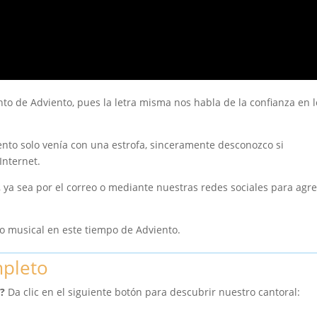
nto de Adviento, pues la letra misma nos habla de la confianza en l
ento solo venía con una estrofa, sinceramente desconozco si
Internet.
s, ya sea por el correo o mediante nuestras redes sociales para agr
io musical en este tiempo de Adviento.
mpleto
?
Da clic en el siguiente botón para descubrir nuestro cantoral: