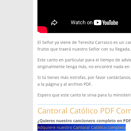
El Señor ya viene de Teresita Carrasco es un ca
frutos que traerá nuestro Señor con su llegada.
Este canto en particular para el tiempo de advi
originalmente tenga más, no encontré nada en 
Si tú tienes más estrofas, por favor contáctano
a la página y al archivo PDF.
Espero que este canto te sirva para tu minister
Cantoral Católico PDF Co
¿Quieres nuestro cancionero completo en PDF
Adquiere nuestro Cantoral Católico completo