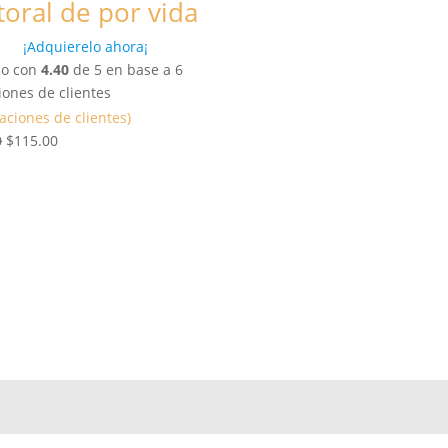
oral de por vida
¡Adquierelo ahora¡
do con
4.40
de 5 en base a
6
iones de clientes
raciones de clientes)
E
E
0
$
115.00
l
l
p
p
r
r
e
e
c
c
i
i
o
o
o
a
r
c
i
t
g
u
i
a
n
l