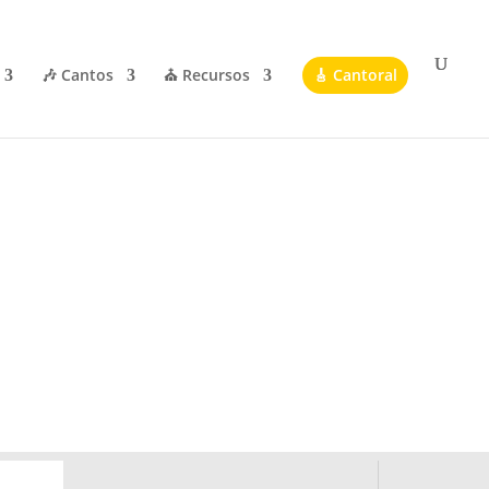
🎶 Cantos
⛪ Recursos
🎸 Cantoral