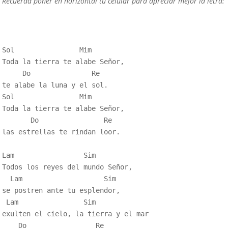
Recuerda poner en horizontal tu celular para apreciar mejor la letra:
Sol                Mim

Toda la tierra te alabe Señor,

     Do               Re

te alabe la luna y el sol.

Sol                Mim

Toda la tierra te alabe Señor,

       Do                Re

las estrellas te rindan loor.

Lam                 Sim

Todos los reyes del mundo Señor,

  Lam                    Sim

se postren ante tu esplendor,

 Lam                Sim

exulten el cielo, la tierra y el mar

    Do                 Re
