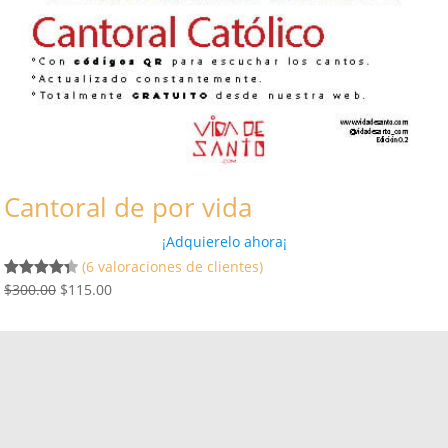
Cantoral de por vida
¡Adquierelo ahora¡
(6 valoraciones de clientes)
E
E
$
300.00
$
115.00
Valorado
6
l
l
con
4.40
de 5 en
p
p
base a
r
r
valoracione
e
e
s de
c
c
clientes
i
i