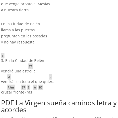
que venga pronto el Mesías
a nuestra tierra.
En la Ciudad de Belén
llama a las puertas
preguntan en las posadas
y no hay respuesta.
E
3. En la Ciudad de Belén
B7
vendrá una est
rella
A
E
ven
drá con todo el que qui
era
F#m
B7
E
A
B7
cru
zar fron
te -
ras
PDF La Virgen sueña caminos letra y
acordes