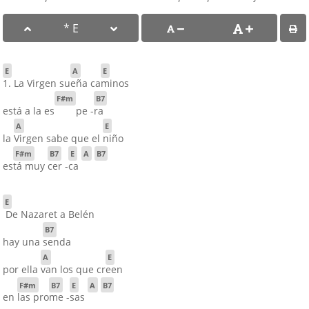
E
A
E
1. La Virgen su
eña ca
minos
F#m
B7
está a la es
pe -
ra
A
E
la
Virgen sabe que el
niño
F#m
B7
E
A
B7
es
tá muy
cer -
ca
E
De Nazaret a Belén
B7
hay una
senda
A
E
por ella
van los que cr
een
F#m
B7
E
A
B7
en
las pro
me -
sas