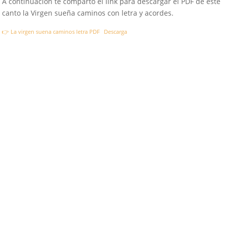
A continuación te comparto el link para descargar el PDF de este
canto la Virgen sueña caminos con letra y acordes.
👉 La virgen suena caminos letra PDF
Descarga