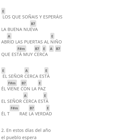
E
LOS QUE SOÑAIS Y ESPERÁIS
B7
LA BUENA NU
EVA
A
E
AB
RID LAS PUERTAS AL
NIÑO
F#m
B7
E
A
B7
QUE ES
TÁ MUY
CER
CA
E
A
E
EL SEÑOR
CERCA ES
TÁ
F#m
B7
E
ÉL
VIENE
CON LA
PAZ
A
E
EL SEÑOR
CERCA ES
TÁ
F#m
B7
E
ÉL T
RAE
LA VERD
AD
2. En estos días del año
el pueblo espera