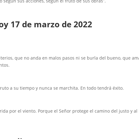
o según sus acciones, según el fruto de sus obras”.
hoy
17 de marzo
de 2022
terios, que no anda en malos pasos ni se burla del bueno, que am
ntos.
fruto a su tiempo y nunca se marchita. En todo tendrá éxito.
da por el viento. Porque el Señor protege el camino del justo y al