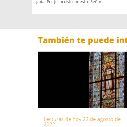
guía. Por Jesucristo, nuestro Señor.
También te puede int
Lecturas de hoy 22 de agosto de
2022