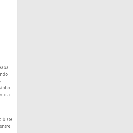
teaba
ando
,
staba
nto a
cibiste
 entre