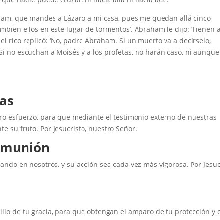
raham, que mandes a Lázaro a mi casa, pues me quedan allá cinco
bién ellos en este lugar de tormentos’. Abraham le dijo: ‘Tienen 
 el rico replicó: ‘No, padre Abraham. Si un muerto va a decírselo,
Si no escuchan a Moisés y a los profetas, no harán caso, ni aunque
das
estro esfuerzo, para que mediante el testimonio externo de nuestras
 su fruto. Por Jesucristo, nuestro Señor.
comunión
ndo en nosotros, y su acción sea cada vez más vigorosa. Por Jesucr
xilio de tu gracia, para que obtengan el amparo de tu protección y 