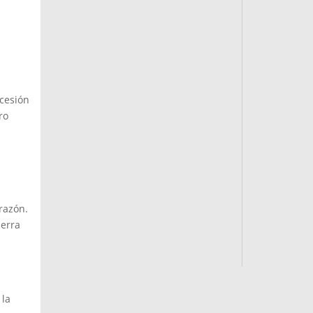
rcesión
ro
razón.
ierra
 la