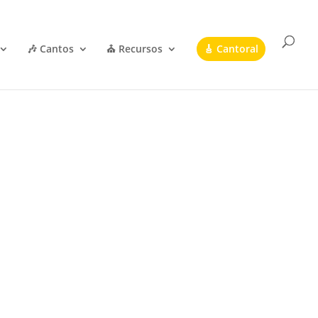
🎶 Cantos
⛪ Recursos
🎸 Cantoral