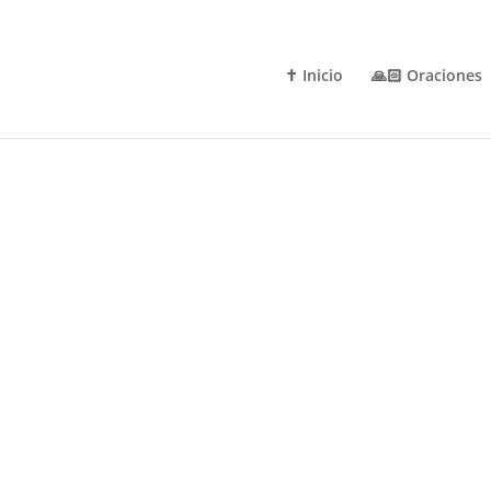
✝️ Inicio
🙏🏻 Oraciones