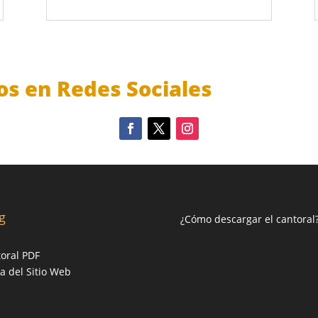
os en Redes Sociales
g
¿Cómo descargar el cantoral
oral PDF
 del Sitio Web