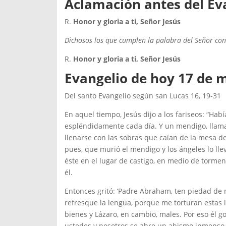
Aclamación antes del Ev
R.
Honor y gloria a ti, Señor Jesús
Dichosos los que cumplen la palabra del Señor con
R.
Honor y gloria a ti, Señor Jesús
Evangelio de hoy
17 de 
Del santo Evangelio según san Lucas 16, 19-31
En aquel tiempo, Jesús dijo a los fariseos: “Ha
espléndidamente cada día. Y un mendigo, llamad
llenarse con las sobras que caían de la mesa del
pues, que murió el mendigo y los ángeles lo lle
éste en el lugar de castigo, en medio de torment
él.
Entonces gritó: ‘Padre Abraham, ten piedad de
refresque la lengua, porque me torturan estas l
bienes y Lázaro, en cambio, males. Por eso él 
ustedes y nosotros se abre un abismo inmenso, q