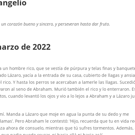
angelio
 un corazón bueno y sincero, y perseveran hasta dar fruto.
marzo
de
2022
bía un hombre rico, que se vestía de púrpura y telas finas y banque
o Lázaro, yacía a la entrada de su casa, cubierto de llagas y ansi
 rico. Y hasta los perros se acercaban a lamerle las llagas. Sucedió
varon al seno de Abraham. Murió también el rico y lo enterraron. E
os, cuando levantó los ojos y vio a lo lejos a Abraham y a Lázaro ju
 mí. Manda a Lázaro que moje en agua la punta de su dedo y me
lamas’. Pero Abraham le contestó: ‘Hijo, recuerda que tu en vida re
goza ahora de consuelo, mientras que tú sufres tormentos. Además,
ue nadie puede cruzar, ni hacia allá ni hacia acá’.