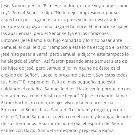
Jesé, Samuel pensó: “Este es, sin duda, el que voy a ungir como
rey”. Pero el Señor le dijo: “No te dejes impresionar por su
aspecto ni por su gran estatura, pues yo lo he descartado,
porque yo no juzgo como juzga el hombre. El hombre se fija en
las apariencias, pero el Señor se fija en los corazones”.
Entonces, Jesé llamó a su hijo Abinadab y lo hizo pasar ante
Samuel, el cual le dijo: “Tampoco a éste lo ha escogido el Señor”.
Jesé hizo pasar a Samá, pero Samuel le dijo: “A éste tampoco lo
ha elegido el Señor”. Así fueron pasando ante Samuel siete de
los hijos de Jesé; pero Samuel dijo: “Ninguno de éstos es el
elegido del Señor”. Luego le preguntó a Jesé: “¿Son éstos todos
tus hijos?” Él respondió: “Falta el más pequeño, que está
cuidando el rebaño”. Samuel le dijo: “Hazlo venir, porque no nos
sentaremos a comer hasta que llegue”. Y Jesé lo mandó llamar.
El muchacho era rubio, de ojos vivos y buena presencia.
Entonces el Señor dijo a Samuel: “Levántate y úngelo, porque
éste es”. Tomó Samuel el cuerno con el aceite y lo ungió delante
de sus hermanos. A partir de aquel día, el espíritu del Señor
estuvo con David. Samuel se despidió y regresó a Ramá.