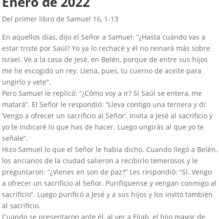
Enero de 2022
Del primer libro de Samuel 16, 1-13
En aquellos días, dijo el Señor a Samuel: “¿Hasta cuándo vas a
estar triste por Saúl? Yo ya lo rechacé y él no reinará más sobre
Israel. Ve a la casa de Jesé, en Belén, porque de entre sus hijos
me he escogido un rey. Llena, pues, tu cuerno de aceite para
ungirlo y vete”.
Pero Samuel le replicó: “¿Cómo voy a ir? Si Saúl se entera, me
matará”. El Señor le respondió: “Lleva contigo una ternera y di:
‘Vengo a ofrecer un sacrificio al Señor’. Invita a Jesé al sacrificio y
yo te indicaré lo que has de hacer. Luego ungirás al que yo te
señale”.
Hizo Samuel lo que el Señor le había dicho. Cuando llegó a Belén,
los ancianos de la ciudad salieron a recibirlo temerosos y le
preguntaron: “¿Vienes en son de paz?” Les respondió: “Sí. Vengo
a ofrecer un sacrificio al Señor. Purifíquense y vengan conmigo al
sacrificio”. Luego purificó a Jesé y a sus hijos y los invitó también
al sacrificio.
Cuando se presentaron ante él, al ver a Eliab, el hijo mayor de