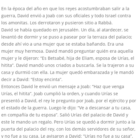
En la época del año en que los reyes acostumbraban salir a la
guerra, David envió a Joab con sus oficiales y todo Israel contra
los amonitas. Los derrotaron y pusieron sitio a Rabbá.
David se había quedado en Jerusalén. Un día, al atardecer, se
levantó de dormir y se puso a pasear por la terraza del palacio;
desde ahí vio a una mujer que se estaba bañando. Era una
mujer muy hermosa. David mandó preguntar quién era aquella
mujer y le dijeron: “Es Betsabé, hija de Eliam, esposa de Urías, el
hitita”. David mandó unos criados a buscarla. Se la trajeron a su
casa y durmió con ella. La mujer quedó embarazada y le mandó
decir a David: “Estoy encinta”.
Entonces David le envió un mensaje a Joab: “Haz que venga
Urías, el hitita”. Joab cumplió la orden, y cuando Urías se
presentó a David, el rey le pregunto por Joab, por el ejército y por
el estado de la guerra. Luego le dijo: “Ve a descansar a tu casa,
en compañía de tu esposa”. Salió Urías del palacio de David y
este le mando un regalo. Pero Urías se quedó a dormir junto a la
puerta del palacio del rey, con los demás servidores de su señor,
y no fue a su casa. Le avisaron a David: “Urías no fue a su casa”.