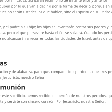
es por mi causa; así darán testimonio de mí ante ellos y ante los
cupen por lo que van a decir o por la forma de decirlo, porque en 
ues no serán ustedes los que hablen, sino el Espíritu de su Padre 
y el padre a su hijo; los hijos se levantarán contra sus padres y l
sa, pero el que persevere hasta el fin, se salvará. Cuando los pers
 no alcanzarán a recorrer todas las ciudades de Israel, antes de q
das
iliación y de alabanza, para que, compadecido, perdones nuestros p
r Jesucristo, nuestro Señor.
comunión
r este sacrificio, hemos recibido el perdón de nuestros pecados, q
e y servirte con sincero corazón. Por Jesucristo, nuestro Señor.