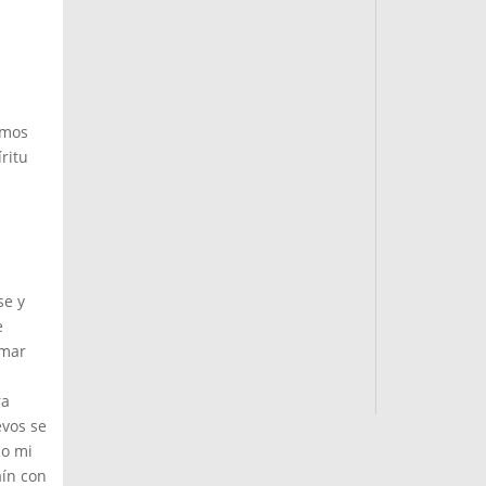
emos
ritu
se y
e
amar
ra
evos se
jo mi
aín con