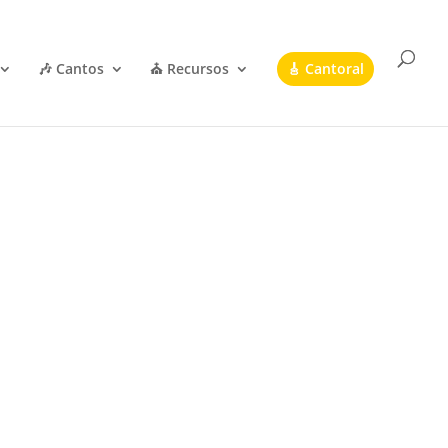
🎶 Cantos
⛪ Recursos
🎸 Cantoral