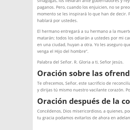
sinagogas, los llevarán ante gobernadores y rey
paganos. Pero, cuando los enjuicien, no se preo
momento se les inspirará lo que han de decir. P
hablará por ustedes.
El hermano entregará a su hermano a la muerte, 
matarán; todos los odiarán a ustedes por mi cau
en una ciudad, huyan a otra. Yo les aseguro que
venga el Hijo del hombre”.
Palabra del Señor. R. Gloria a ti, Señor Jesús.
Oración sobre las ofren
Te ofrecemos, Señor, este sacrificio de reconc
y dirijas tú mismo nuestro vacilante corazón. Po
Oración después de la 
Concédenos, Dios misericordioso, a quienes, po
tu gracia podamos evitarlos de ahora en adelant