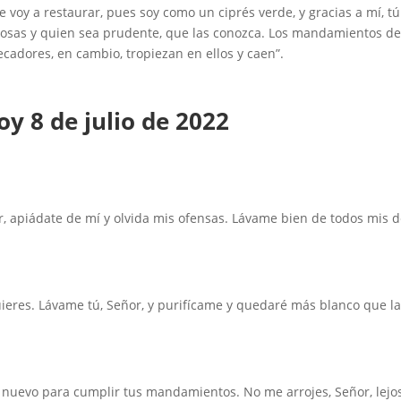
te voy a restaurar, pues soy como un ciprés verde, y gracias a mí, t
cosas y quien sea prudente, que las conozca. Los mandamientos de
ecadores, en cambio, tropiezan en ellos y caen”.
y 8 de julio de 2022
, apiádate de mí y olvida mis ofensas. Lávame bien de todos mis d
ieres. Lávame tú, Señor, y purifícame y quedaré más blanco que la
u nuevo para cumplir tus mandamientos. No me arrojes, Señor, lejos