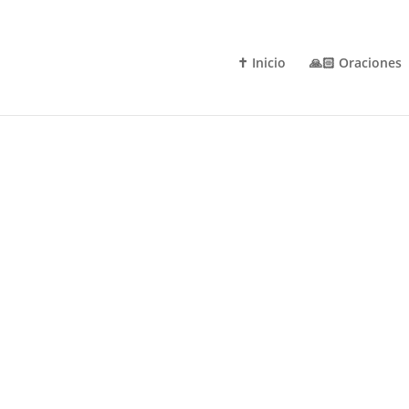
✝️ Inicio
🙏🏻 Oraciones