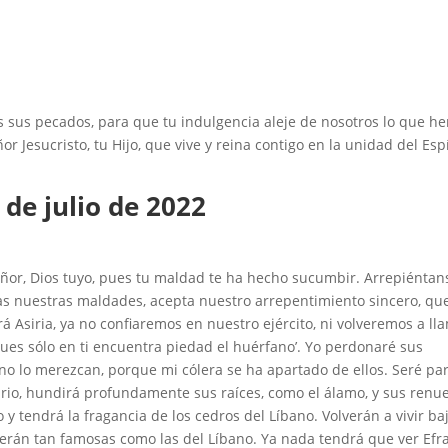
s sus pecados, para que tu indulgencia aleje de nosotros lo que h
 Jesucristo, tu Hijo, que vive y reina contigo en la unidad del Espí
 de julio de 2022
 Señor, Dios tuyo, pues tu maldad te ha hecho sucumbir. Arrepiéntan
as nuestras maldades, acepta nuestro arrepentimiento sincero, qu
Asiria, ya no confiaremos en nuestro ejército, ni volveremos a ll
pues sólo en ti encuentra piedad el huérfano’. Yo perdonaré sus
 no lo merezcan, porque mi cólera se ha apartado de ellos. Seré pa
lirio, hundirá profundamente sus raíces, como el álamo, y sus renu
y tendrá la fragancia de los cedros del Líbano. Volverán a vivir ba
e serán tan famosas como las del Líbano. Ya nada tendrá que ver Efr