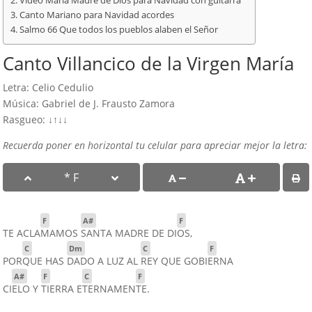
Vídeo María Madre de Dios para Navidad con guitarra
Canto Mariano para Navidad acordes
Salmo 66 Que todos los pueblos alaben el Señor
Canto Villancico de la Virgen María
Letra: Celio Cedulio
Música: Gabriel de J. Frausto Zamora
Rasgueo: ↓↑↓↓
Recuerda poner en horizontal tu celular para apreciar mejor la letra:
F
A#
F
TE ACLA
MAMOS
SANTA MADRE DE DI
OS,
C
Dm
C
F
POR
QUE HAS
DADO A LUZ AL
REY QUE GOBI
ERNA
A#
F
C
F
CI
ELO Y
TIERRA E
TERNAMEN
TE.