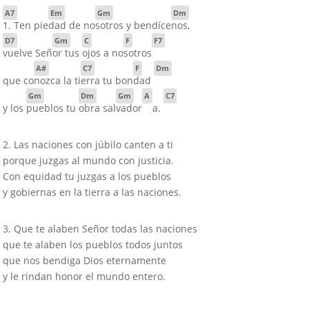
A7
Em
Gm
Dm
1. Ten pie
dad de no
sotros y bendíce
nos,
D7
Gm
C
F
F7
vuelve Señ
or tus
ojos a no
sotros
A#
C7
F
Dm
que co
nozca la ti
erra tu bon
dad
Gm
Dm
Gm
A
C7
y los
pueblos tu
obra sal
vador
a.
2. Las naciones con júbilo canten a ti
porque juzgas al mundo con justicia.
Con equidad tu juzgas a los pueblos
y gobiernas en la tierra a las naciones.
3. Que te alaben Señor todas las naciones
que te alaben los pueblos todos juntos
que nos bendiga Dios eternamente
y le rindan honor el mundo entero.