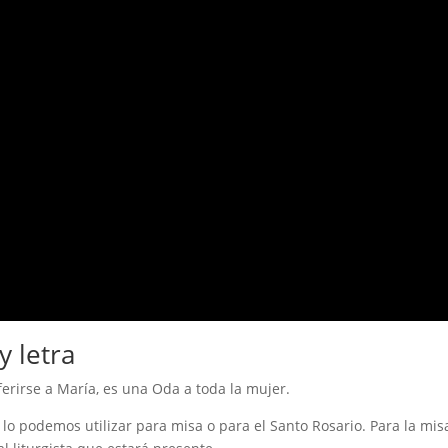
y letra
rirse a María, es una Oda a toda la mujer.
 lo podemos utilizar para misa o para el Santo Rosario. Para la mis