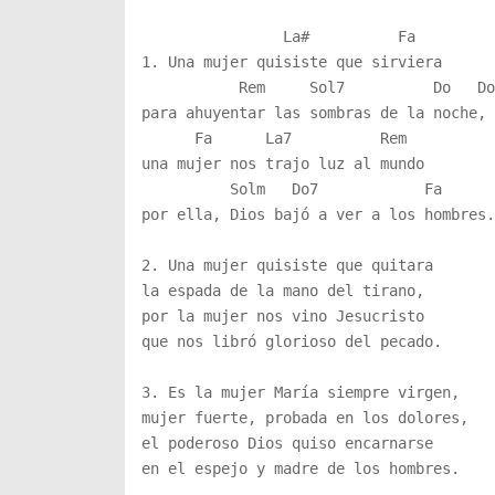
                La#          Fa  

1. Una mujer quisiste que sirviera

           Rem     Sol7          Do   Do7
para ahuyentar las sombras de la noche,

      Fa      La7          Rem      

una mujer nos trajo luz al mundo

          Solm   Do7            Fa      
por ella, Dios bajó a ver a los hombres.

2. Una mujer quisiste que quitara

la espada de la mano del tirano,

por la mujer nos vino Jesucristo

que nos libró glorioso del pecado.

3. Es la mujer María siempre virgen,

mujer fuerte, probada en los dolores,

el poderoso Dios quiso encarnarse
