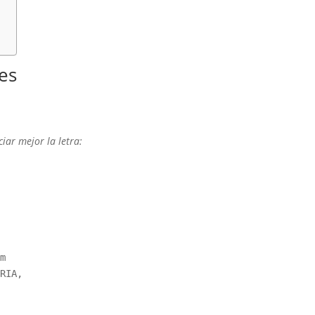
es
iar mejor la letra:


RIA,
