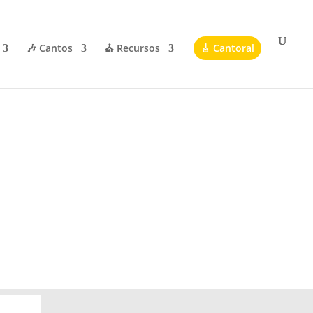
🎶 Cantos
⛪ Recursos
🎸 Cantoral