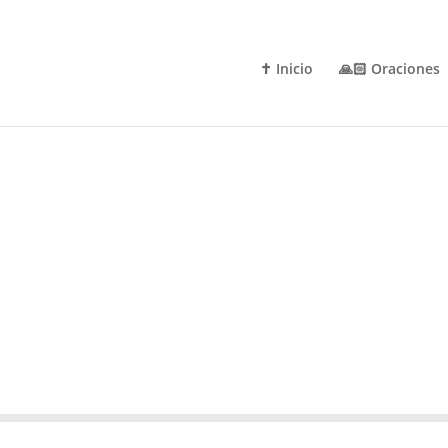
✝️ Inicio
🙏🏻 Oraciones