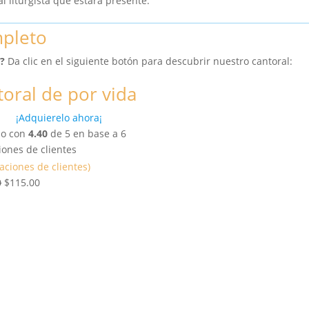
l liturgista que estará presente.
mpleto
?
Da clic en el siguiente botón para descubrir nuestro cantoral:
oral de por vida
¡Adquierelo ahora¡
do con
4.40
de 5 en base a
6
iones de clientes
raciones de clientes)
E
E
0
$
115.00
l
l
p
p
r
r
e
e
c
c
i
i
o
o
o
a