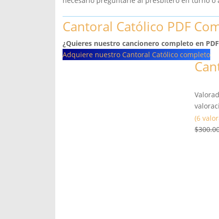
necesario preguntarle al presbítero en turno o a
Cantoral Católico PDF Co
¿Quieres nuestro cancionero completo en PDF
Adquiere nuestro Cantoral Católico completo
Cant
Valora
valorac
(6 valo
$
300.0