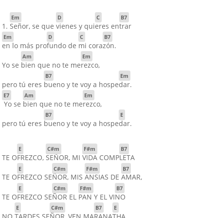
Em
D
C
B7
1.
Señor, se que
vienes y qui
eres en
trar
Em
D
C
B7
en lo más pro
fundo de
mi cora
zón.
Am
Em
Yo se
bien que no te me
rezco,
B7
Em
pero tú eres
bueno y te voy a hospe
dar.
E7
Am
Em
Yo se
bien que no te me
rezco,
B7
E
pero tú eres
bueno y te voy a hospe
dar.
E
C#m
F#m
B7
TE O
FREZCO,
SEÑOR, MI
VIDA COMP
LETA
E
C#m
F#m
B7
TE O
FREZCO SE
ÑOR, MIS
ANSIAS DE
AMAR,
E
C#m
F#m
B7
TE O
FREZCO SE
ÑOR EL
PAN Y EL VI
NO
E
C#m
B7
E
NO
TARDES SE
ÑOR, VEN MA
RANA
THA.