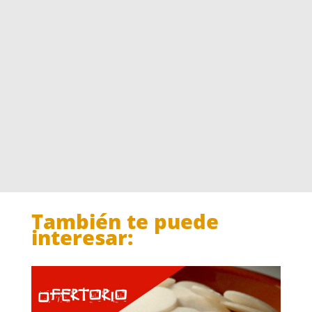
3
.
0
0
0
0
.
.
0
0
.
También te puede
interesar: