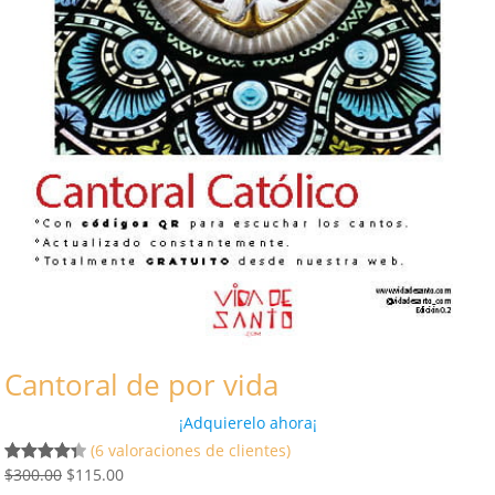
Cantoral de por vida
¡Adquierelo ahora¡
(6 valoraciones de clientes)
E
E
$
300.00
$
115.00
Valorado
6