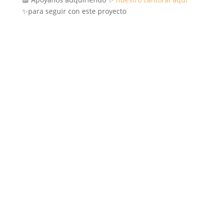
✨para seguir con este proyecto