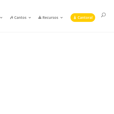
🎶 Cantos
⛪ Recursos
🎸 Cantoral