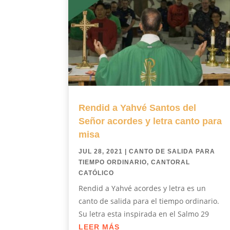
Rendid a Yahvé Santos del
Señor acordes y letra canto para
misa
JUL 28, 2021
|
CANTO DE SALIDA PARA
TIEMPO ORDINARIO
,
CANTORAL
CATÓLICO
Rendid a Yahvé acordes y letra es un
canto de salida para el tiempo ordinario.
Su letra esta inspirada en el Salmo 29
LEER MÁS