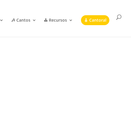
🎶 Cantos
⛪ Recursos
🎸 Cantoral