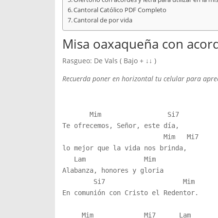
Cantoral Católico PDF Completo
Cantoral de por vida
Misa oaxaqueña con acord
Rasgueo: De Vals ( Bajo + ↓↓ )
Recuerda poner en horizontal tu celular para aprec
       Mim                 Si7

Te ofrecemos, Señor, este día,

                          Mim   Mi7

lo mejor que la vida nos brinda,

   Lam               Mim

Alabanza, honores y gloria

        Si7                    Mim

En comunión con Cristo el Redentor.

     Mim             Mi7      Lam
