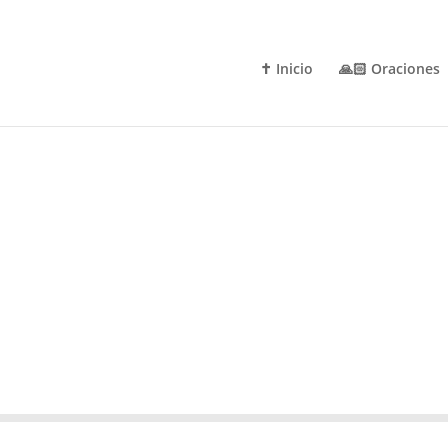
✝️ Inicio
🙏🏻 Oraciones