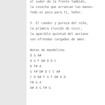
el sudor de la frente también,

la cosecha que arrancan las manos:

Todo es poco para ti, Señor.

5. El candor y pureza del niño,

la primera ilusión de vivir,

la apacible quietud del anciano

son ofrendas cargadas de amor.

Notas de mandolina:

D G A#

A G F D# D D C

D F# A

G F# D# D C C A#

C D D# F G F D# D D

F# G A

A# A G F# G  
