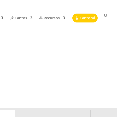
🎶 Cantos
⛪ Recursos
🎸 Cantoral