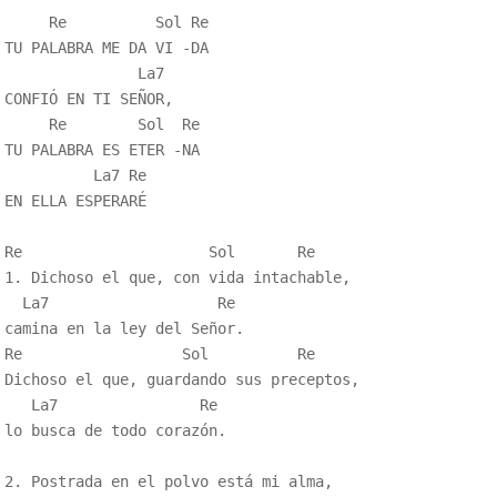
     Re          Sol Re

TU PALABRA ME DA VI -DA 

               La7

CONFIÓ EN TI SEÑOR, 

     Re        Sol  Re

TU PALABRA ES ETER -NA 

          La7 Re

EN ELLA ESPERARÉ 

Re                     Sol       Re

1. Dichoso el que, con vida intachable, 

  La7                   Re

camina en la ley del Señor. 

Re                  Sol          Re

Dichoso el que, guardando sus preceptos, 

   La7                Re

lo busca de todo corazón. 

2. Postrada en el polvo está mi alma, 
