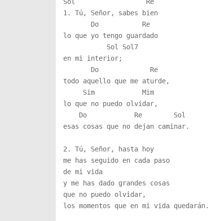
Sol                  Re

1. Tú, Señor, sabes bien

       Do           Re      

lo que yo tengo guardado 

           Sol Sol7

en mi interior;

       Do             Re

todo aquello que me aturde,

     Sim            Mim

lo que no puedo olvidar,

    Do            Re        Sol   

esas cosas que no dejan caminar.

2. Tú, Señor, hasta hoy

me has seguido en cada paso

de mi vida

y me has dado grandes cosas

que no puedo olvidar,

los momentos que en mi vida quedarán.
