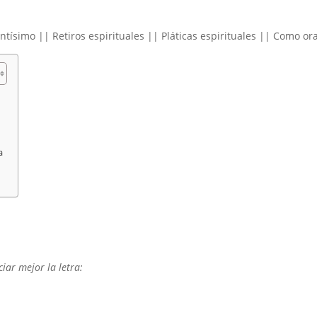
tísimo || Retiros espirituales || Pláticas espirituales || Como or
a
iar mejor la letra: