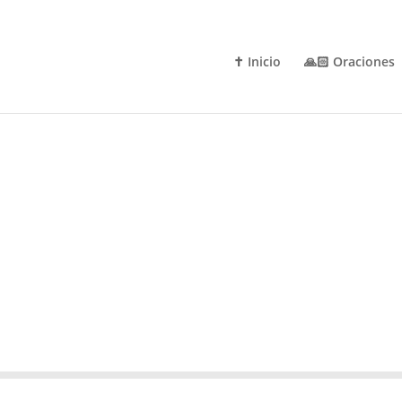
✝️ Inicio
🙏🏻 Oraciones