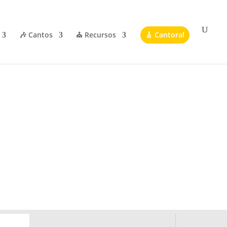
🎶 Cantos
⛪ Recursos
🎸 Cantoral