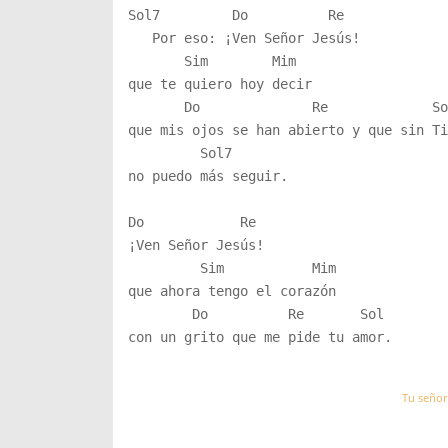
Sol7         Do          Re

   Por eso: ¡Ven Señor Jesús!

       Sim        Mim

que te quiero hoy decir

       Do              Re             So
que mis ojos se han abierto y que sin Ti

         Sol7 

no puedo más seguir.

Do            Re

¡Ven Señor Jesús!

         Sim           Mim

que ahora tengo el corazón

        Do          Re       Sol   

con un grito que me pide tu amor.

Tu señor