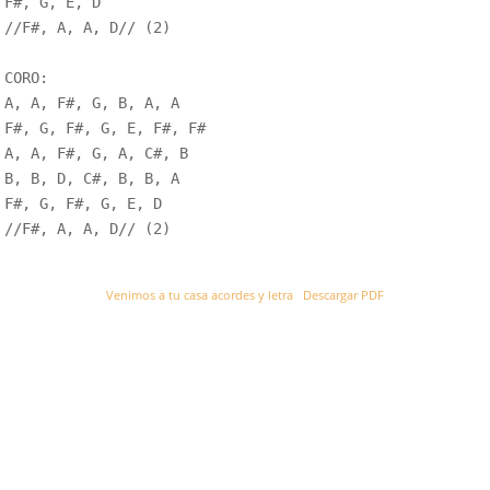
F#, G, E, D

//F#, A, A, D// (2)

CORO:

A, A, F#, G, B, A, A

F#, G, F#, G, E, F#, F#

A, A, F#, G, A, C#, B 

B, B, D, C#, B, B, A

F#, G, F#, G, E, D

//F#, A, A, D// (2) 

Venimos a tu casa acordes y letra
Descargar PDF