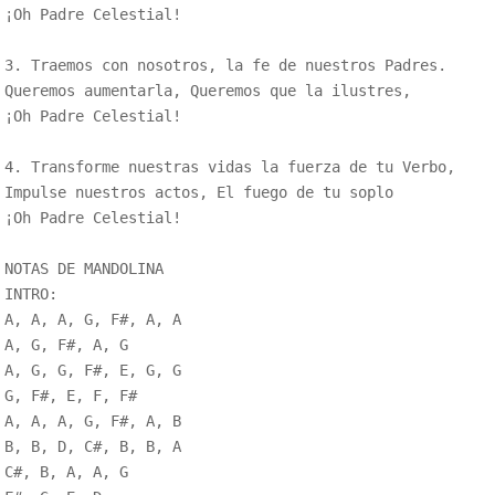
¡Oh Padre Celestial!

3. Traemos con nosotros, la fe de nuestros Padres.

Queremos aumentarla, Queremos que la ilustres, 

¡Oh Padre Celestial!

4. Transforme nuestras vidas la fuerza de tu Verbo, 

Impulse nuestros actos, El fuego de tu soplo 

¡Oh Padre Celestial!

NOTAS DE MANDOLINA

INTRO:

A, A, A, G, F#, A, A

A, G, F#, A, G

A, G, G, F#, E, G, G

G, F#, E, F, F#

A, A, A, G, F#, A, B

B, B, D, C#, B, B, A

C#, B, A, A, G 
