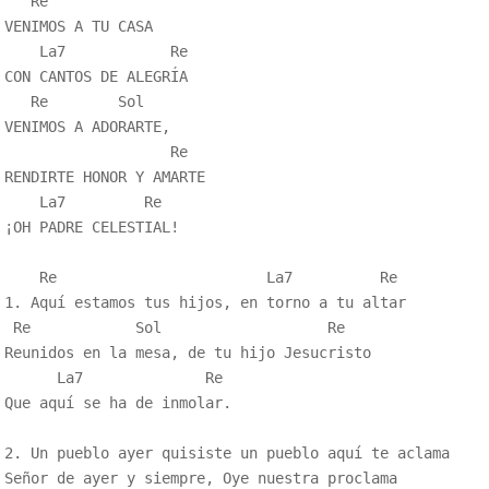
   Re

VENIMOS A TU CASA

    La7            Re

CON CANTOS DE ALEGRÍA

   Re        Sol

VENIMOS A ADORARTE,

                   Re

RENDIRTE HONOR Y AMARTE

    La7         Re

¡OH PADRE CELESTIAL!

    Re                        La7          Re

1. Aquí estamos tus hijos, en torno a tu altar

 Re            Sol                   Re

Reunidos en la mesa, de tu hijo Jesucristo

      La7              Re

Que aquí se ha de inmolar.

2. Un pueblo ayer quisiste un pueblo aquí te aclama

Señor de ayer y siempre, Oye nuestra proclama 
