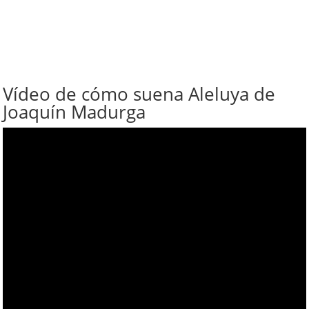
Vídeo de cómo suena Aleluya de
Joaquín Madurga