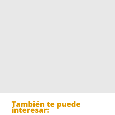
También te puede
interesar: