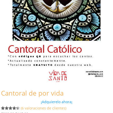
Cantoral de por vida
¡Adquierelo ahora¡
(6 valoraciones de clientes)