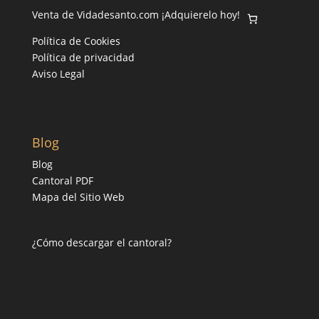
Venta de Vidadesanto.com ¡Adquierelo hoy!
Política de Cookies
Política de privacidad
Aviso Legal
Blog
Blog
Cantoral PDF
Mapa del Sitio Web
¿Cómo descargar el cantoral?