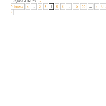
Página 4 de 20
«
Primera
«
...
2
3
4
5
6
...
10
20
...
»
Úl
»