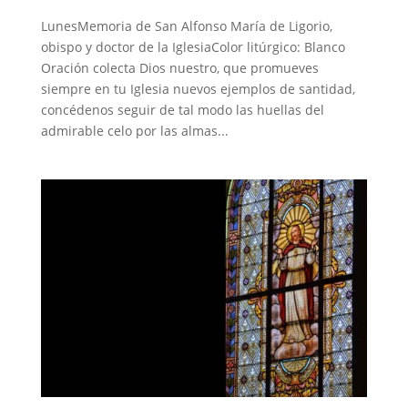
LunesMemoria de San Alfonso María de Ligorio,
obispo y doctor de la IglesiaColor litúrgico: Blanco
Oración colecta Dios nuestro, que promueves
siempre en tu Iglesia nuevos ejemplos de santidad,
concédenos seguir de tal modo las huellas del
admirable celo por las almas...