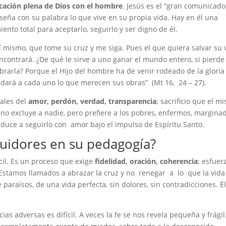
ación plena de Dios con el hombre
. Jesús es el “gran comunicado
nseña con su palabra lo que vive en su propia vida. Hay en él una
nto total para aceptarlo, seguirlo y ser digno de él.
 mismo, que tome su cruz y me siga. Pues el que quiera salvar su v
encontrará. ¿De qué le sirve a uno ganar el mundo entero, si pierde
brarla? Porque el Hijo del hombre ha de venir rodeado de la gloria
dará a cada uno lo que merecen sus obras” (Mt 16, 24 – 27).
tales del
amor, perdón, verdad, transparencia
; sacrificio que el m
s no excluye a nadie, pero prefiere a los pobres, enfermos, margina
nduce a seguirlo con amor bajo el impulso de Espíritu Santo.
guidores en su pedagogía?
cil. Es un proceso que exige
fidelidad, oración, coherencia
; esfuer
 Estamos llamados a abrazar la cruz y no renegar a lo que la vida
araísos, de una vida perfecta, sin dolores, sin contradicciones. É
as adversas es difícil. A veces la fe se nos revela pequeña y frágil