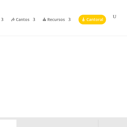
🎶 Cantos
⛪ Recursos
🎸 Cantoral