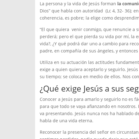
La persona y la vida de Jesús forman
la comunic
Dios” que habla con autoridad (Lc 4, 32- 36); e
coherencia, es pobre; la elige como desprendimie
“El que quiera venir conmigo, que renuncie a sí
perderá; pero el que pierda su vida por mí, la 
vida?, ¿Y qué podrá dar uno a cambio para reco
padre, en compañía de sus ángeles, y entonces 
Utiliza en su actuación las actitudes fundamen
exige a quien quiera aceptarlo y seguirlo. Jesú
su tiempo; se coloca en medio de ellos. Nos co
¿Qué exige Jesús a sus se
Conocer a Jesús para amarlo y seguirlo no es fá
para que todo se vaya afianzando en nosotros.
va presentando. Jesús nunca nos ha hablado de p
habla de una vida eterna.
Reconocer la presencia del señor en circunstanci