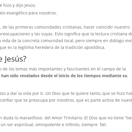
 hizo y dijo Jesús;
exto evangélico para nosotros.
s, de las primeras comunidades cristianas, hacer coincidir nuestro
reocupaciones y las suyas. Esto significa que la lectura cristiana d
 vida de la concreta comunidad local, pero siempre en diálogo viv
que es la legítima heredera de la tradición apostólica.
 Jesús?
no de los temas más importantes y fascinantes en el campo de la
 han sido revelados desde el inicio de los tiempos mediante su
sto a dar la vida por ti. Un Dios que te quiere tanto, que se hizo h
 confiar que se preocupa por nosotros, que es parte activa de nues
 duda lo maravilloso del Amor Trinitario. El Dios que no tiene “ti
s un ser espiritual, omnipotente e Infinito, siempre fiel.