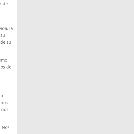
r de
ida, la
 su
 de su
ismo
dos de
zo
 nos
l nos
. Nos