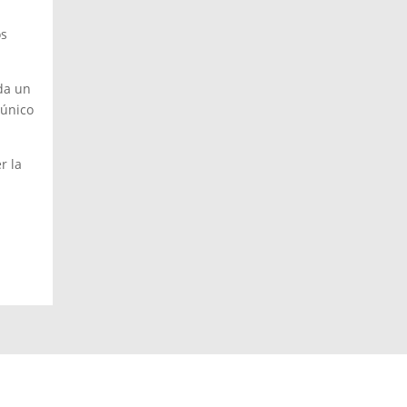
os
da un
 único
r la