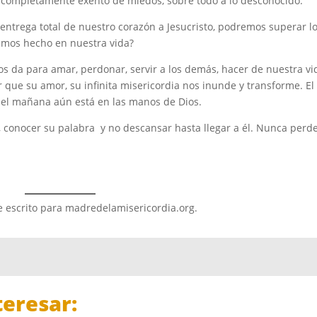
 completamente exento de miedos, sobre todo a lo desconocido.
a entrega total de nuestro corazón a Jesucristo, podremos superar l
emos hecho en nuestra vida?
s da para amar, perdonar, servir a los demás, hacer de nuestra vi
 que su amor, su infinita misericordia nos inunde y transforme. El
; el mañana aún está en las manos de Dios.
conocer su palabra y no descansar hasta llegar a él. Nunca perde
fue escrito para madredelamisericordia.org.
eresar: