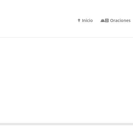
✝️ Inicio
🙏🏻 Oraciones