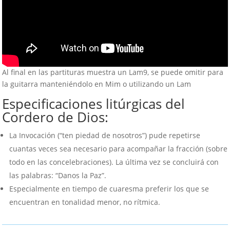
Al final en las partituras muestra un Lam9, se puede omitir para
la guitarra manteniéndolo en Mim o utilizando un Lam
Especificaciones litúrgicas del
Cordero de Dios:
La Invocación (“ten piedad de nosotros”) pude repetirse
cuantas veces sea necesario para acompañar la fracción (sobre
todo en las concelebraciones). La última vez se concluirá con
las palabras: “Danos la Paz”.
Especialmente en tiempo de cuaresma preferir los que se
encuentran en tonalidad menor, no rítmica.