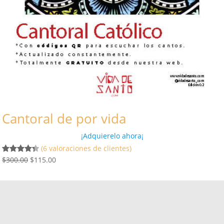
Cantoral de por vida
¡Adquierelo ahora¡
(6 valoraciones de clientes)
E
E
$
300.00
$
115.00
Valorado
6
l
l
con
4.40
de 5 en
p
p
base a
r
r
valoracione
e
e
s de
c
c