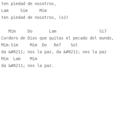
ten piedad de nosotros,

Lam     Sim     Mim                   

ten piedad de nosotros, (x2) 

   Mim     Do       Lam                  Si7            
Cordero de Dios que quitas el pecado del mundo,

Mim-Sim     Mim  Do   Re7    Sol            

da &#8211; nos la paz, da &#8211; nos la paz

Mim  Lam    Mim       
