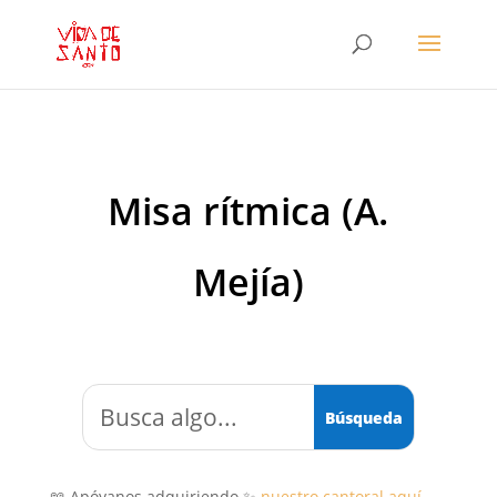
Misa rítmica (A.
Mejía)
📖 Apóyanos adquiriendo ✨
nuestro cantoral aquí