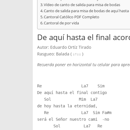
Vídeo de canto de salida para misa de bodas
Canto de salida para misa de bodas de aquí hasta e
Cantoral Católico PDF Completo
Cantoral de por vida
De aquí hasta el final acor
Autor: Eduardo Ortíz Tirado
Rasgueo: Balada ( ↓↑↓↓ )
Recuerda poner en horizontal tu celular para aprec
Re                 La7    Sim

De aquí hasta el final contigo

   Sol            Mim  La7

de hoy hasta la eternidad,

   Re              La7  Sim Fa#m

será el Señor nuestro cami  -no

       Sol          La7   Re
