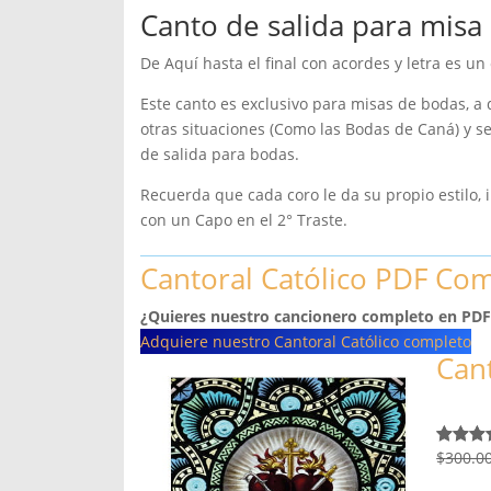
Canto de salida para misa 
De Aquí hasta el final con acordes y letra es un
Este canto es exclusivo para misas de bodas, a
otras situaciones (Como las Bodas de Caná) y s
de salida para bodas.
Recuerda que cada coro le da su propio estilo
con un Capo en el 2° Traste.
Cantoral Católico PDF Co
¿Quieres nuestro cancionero completo en PDF
Adquiere nuestro Cantoral Católico completo
Cant
$
300.0
Valorad
6
con
4.4