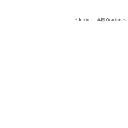
✝️ Inicio
🙏🏻 Oraciones