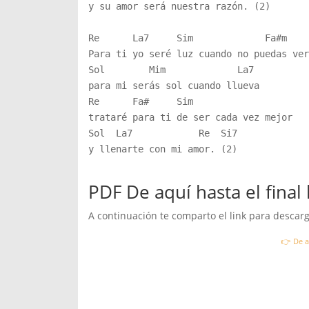
y su amor será nuestra razón. (2)

Re      La7     Sim             Fa#m

Para ti yo seré luz cuando no puedas ver

Sol        Mim             La7

para mi serás sol cuando llueva

Re      Fa#     Sim                     

trataré para ti de ser cada vez mejor

Sol  La7            Re  Si7

y llenarte con mi amor. (2)

PDF De aquí hasta el final 
A continuación te comparto el link para descarga
👉 De a