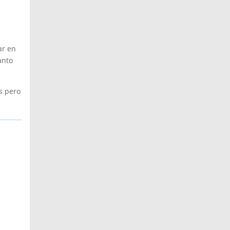
ar en
anto
s pero