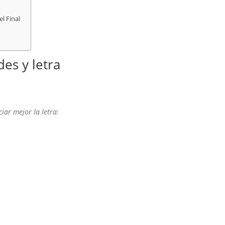
l Final
des y letra
iar mejor la letra: