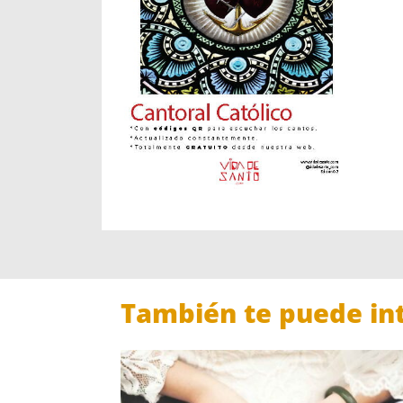
de 5 en
base a
valoraci
s de
cliente
También te puede int