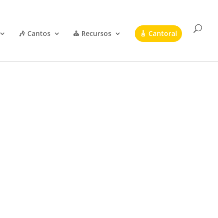
🎶 Cantos
⛪ Recursos
🎸 Cantoral