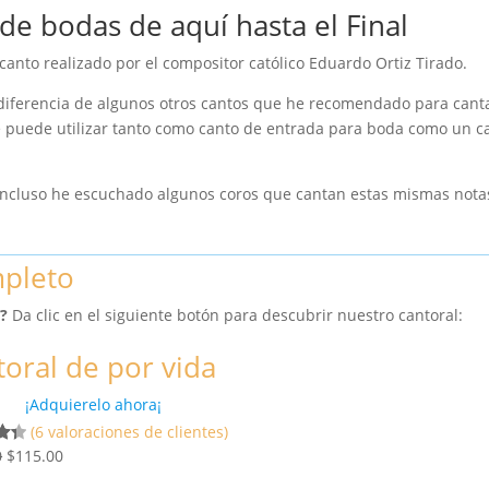
de bodas de aquí hasta el Final
 canto realizado por el compositor católico Eduardo Ortiz Tirado.
 diferencia de algunos otros cantos que he recomendado para cant
e puede utilizar tanto como canto de entrada para boda como un c
, incluso he escuchado algunos coros que cantan estas mismas nota
mpleto
?
Da clic en el siguiente botón para descubrir nuestro cantoral:
oral de por vida
¡Adquierelo ahora¡
(6 valoraciones de clientes)
E
E
0
$
115.00
o
l
l
0