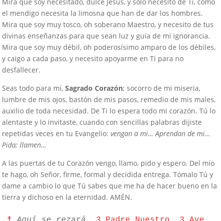
Mira que soy necesitado, dulce Jesús, y sólo necesito de Ti, como
el mendigo necesita la limosna que han de dar los hombres.
Mira que soy muy tosco, oh soberano Maestro, y necesito de tus
divinas enseñanzas para que sean luz y guía de mi ignorancia.
Mira que soy muy débil, oh poderosísimo amparo de los débiles,
y caigo a cada paso, y necesito apoyarme en Ti para no
desfallecer.
Seas todo para mí,
Sagrado Corazón
; socorro de mi miseria,
lumbre de mis ojos, bastón de mis pasos, remedio de mis males,
auxilio de toda necesidad. De Ti lo espera todo mi corazón. Tú lo
alentaste y lo invitaste, cuando con sencillas palabras dijiste
repetidas veces en tu Evangelio:
vengan a mi… Aprendan de mi…
Pida; llamen…
A las puertas de tu Corazón vengo, llamo, pido y espero. Del mío
te hago, oh Señor, firme, formal y decidida entrega. Tómalo Tú y
dame a cambio lo que Tú sabes que me ha de hacer bueno en la
tierra y dichoso en la eternidad. AMÉN.
† 
Aquí se rezará  
3
Padre Nuestro
, 
3 Ave 