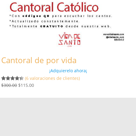
Cantoral de por vida
¡Adquierelo ahora¡
(6 valoraciones de clientes)
E
E
$
300.00
$
115.00
Valorado
6
l
l
con
4.40
de 5 en
p
p
base a
r
r
valoracione
e
e
s de
c
c
clientes
i
i
o
o