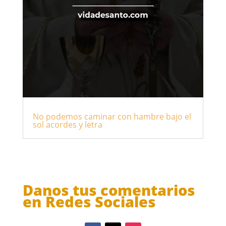
No podemos caminar con hambre bajo el
sol acordes y letra
Danos tus comentarios
en Redes Sociales