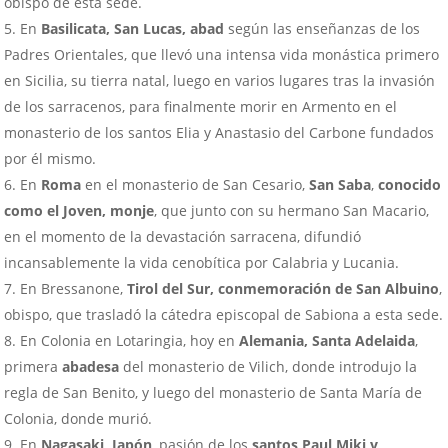
obispo de esta sede.
En
Basilicata, San Lucas, abad
según las enseñanzas de los
Padres Orientales, que llevó una intensa vida monástica primero
en Sicilia, su tierra natal, luego en varios lugares tras la invasión
de los sarracenos, para finalmente morir en Armento en el
monasterio de los santos Elia y Anastasio del Carbone fundados
por él mismo.
En
Roma
en el monasterio de San Cesario,
San Saba
,
conocido
como el Joven, monje
, que junto con su hermano San Macario,
en el momento de la devastación sarracena, difundió
incansablemente la vida cenobítica por Calabria y Lucania.
En Bressanone,
Tirol del Sur, conmemoración de San Albuino
,
obispo, que trasladó la cátedra episcopal de Sabiona a esta sede.
En Colonia en Lotaringia, hoy en
Alemania, Santa Adelaida
,
primera
abadesa
del monasterio de Vilich, donde introdujo la
regla de San Benito, y luego del monasterio de Santa María de
Colonia, donde murió.
En
Nagasaki, Japón
, pasión de los
santos Paul Miki y