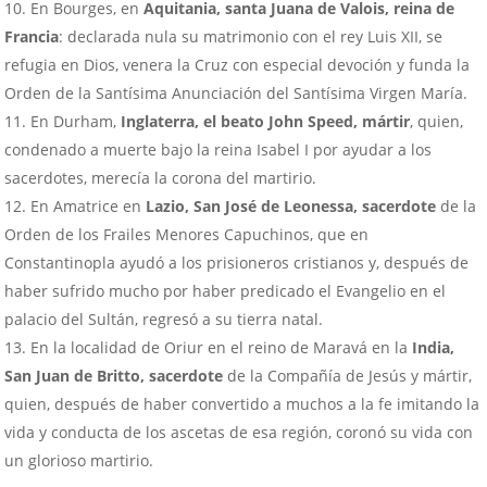
En Bourges, en
Aquitania, santa Juana de Valois, reina de
Francia
: declarada nula su matrimonio con el rey Luis XII, se
refugia en Dios, venera la Cruz con especial devoción y funda la
Orden de la Santísima Anunciación del Santísima Virgen María.
En Durham,
Inglaterra, el beato John Speed, mártir
, quien,
condenado a muerte bajo la reina Isabel I por ayudar a los
sacerdotes, merecía la corona del martirio.
En Amatrice en
Lazio, San José de Leonessa, sacerdote
de la
Orden de los Frailes Menores Capuchinos, que en
Constantinopla ayudó a los prisioneros cristianos y, después de
haber sufrido mucho por haber predicado el Evangelio en el
palacio del Sultán, regresó a su tierra natal.
En la localidad de Oriur en el reino de Maravá en la
India,
San Juan de Britto, sacerdote
de la Compañía de Jesús y mártir,
quien, después de haber convertido a muchos a la fe imitando la
vida y conducta de los ascetas de esa región, coronó su vida con
un glorioso martirio.