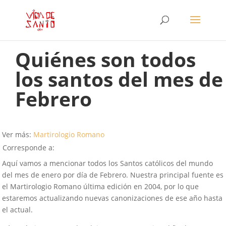
Quiénes son todos
los santos del mes de
Febrero
Ver más:
Martirologio Romano
Corresponde a:
Aquí vamos a mencionar todos los Santos católicos del mundo
del mes de enero por día de Febrero. Nuestra principal fuente es
el Martirologio Romano última edición en 2004, por lo que
estaremos actualizando nuevas canonizaciones de ese año hasta
el actual.