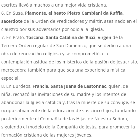
escritos llevó a muchos a una mejor vida cristiana.
En Susa,
Piamonte, el beato Pietro Cambiani da Ruffia,
sacerdote
de la Orden de Predicadores y mártir, asesinado en el
claustro por sus adversarios por odio a la Iglesia.
En Prato,
Toscana, Santa Catalina de ‘Ricci, virgen
de la
Tercera Orden regular de San Doménico, que se dedicó a una
obra de renovación religiosa y se comprometió a la
contemplación asidua de los misterios de la pasión de Jesucristo,
merecedora también para que sea una experiencia mística
especial.
En Burdeos,
Francia, Santa Juana de Lestonnac
, quien, de
niña, rechazó las invitaciones de su madre y los intentos de
abandonar la Iglesia católica y, tras la muerte de su cónyuge, se
ocupó sabiamente de la educación de sus cinco hijos, fundando
posteriormente el Compañía de las Hijas de Nuestra Señora,
siguiendo el modelo de la Compañía de Jesús, para promover la
formación cristiana de las mujeres jóvenes.