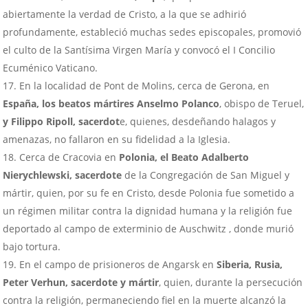
abiertamente la verdad de Cristo, a la que se adhirió
profundamente, estableció muchas sedes episcopales, promovió
el culto de la Santísima Virgen María y convocó el I Concilio
Ecuménico Vaticano.
En la localidad de Pont de Molins, cerca de Gerona, en
España, los beatos mártires Anselmo Polanco
, obispo de Teruel,
y Filippo Ripoll, sacerdot
e, quienes, desdeñando halagos y
amenazas, no fallaron en su fidelidad a la Iglesia.
Cerca de Cracovia en
Polonia, el Beato Adalberto
Nierychlewski, sacerdote
de la Congregación de San Miguel y
mártir, quien, por su fe en Cristo, desde Polonia fue sometido a
un régimen militar contra la dignidad humana y la religión fue
deportado al campo de exterminio de Auschwitz , donde murió
bajo tortura.
En el campo de prisioneros de Angarsk en
Siberia, Rusia,
Peter Verhun, sacerdote y mártir
, quien, durante la persecución
contra la religión, permaneciendo fiel en la muerte alcanzó la