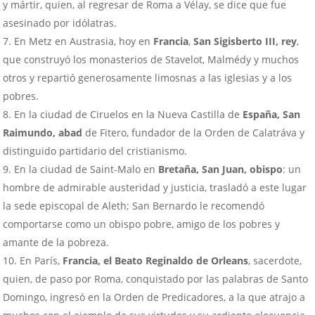
y mártir, quien, al regresar de Roma a Vélay, se dice que fue
asesinado por idólatras.
En Metz en Austrasia, hoy en
Francia
,
San Sigisberto III, rey
,
que construyó los monasterios de Stavelot, Malmédy y muchos
otros y repartió generosamente limosnas a las iglesias y a los
pobres.
En la ciudad de Ciruelos en la Nueva Castilla de
España, San
Raimundo, abad
de Fitero, fundador de la Orden de Calatráva y
distinguido partidario del cristianismo.
En la ciudad de Saint-Malo en
Bretaña, San Juan, obispo
: un
hombre de admirable austeridad y justicia, trasladó a este lugar
la sede episcopal de Aleth; San Bernardo le recomendó
comportarse como un obispo pobre, amigo de los pobres y
amante de la pobreza.
En París,
Francia, el Beato Reginaldo de Orleans
, sacerdote,
quien, de paso por Roma, conquistado por las palabras de Santo
Domingo, ingresó en la Orden de Predicadores, a la que atrajo a