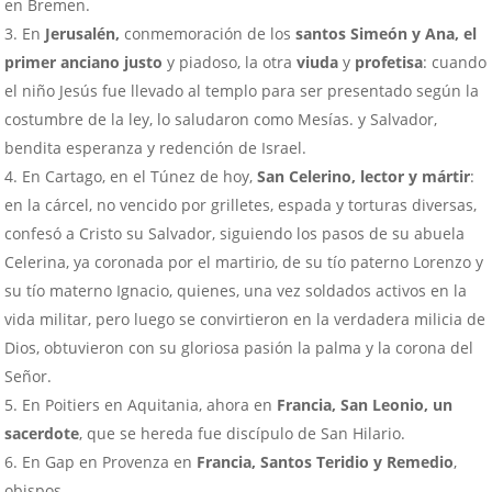
en Bremen.
En
Jerusalén,
conmemoración de los
santos Simeón y Ana, el
primer anciano justo
y piadoso, la otra
viuda
y
profetisa
: cuando
el niño Jesús fue llevado al templo para ser presentado según la
costumbre de la ley, lo saludaron como Mesías. y Salvador,
bendita esperanza y redención de Israel.
En Cartago, en el Túnez de hoy,
San Celerino, lector y mártir
:
en la cárcel, no vencido por grilletes, espada y torturas diversas,
confesó a Cristo su Salvador, siguiendo los pasos de su abuela
Celerina, ya coronada por el martirio, de su tío paterno Lorenzo y
su tío materno Ignacio, quienes, una vez soldados activos en la
vida militar, pero luego se convirtieron en la verdadera milicia de
Dios, obtuvieron con su gloriosa pasión la palma y la corona del
Señor.
En Poitiers en Aquitania, ahora en
Francia, San Leonio, un
sacerdote
, que se hereda fue discípulo de San Hilario.
En Gap en Provenza en
Francia, Santos Teridio y Remedio
,
obispos.