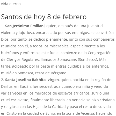
vida eterna.
Santos de hoy 8 de febrero
San Jerónimo Emiliani
, quien, después de una juventud
violenta y lujuriosa, encarcelado por sus enemigos, se convirtió a
Dios; por tanto, se dedicó plenamente, junto con sus compañeros
reunidos con él, a todos los miserables, especialmente a los
huérfanos y enfermos; este fue el comienzo de la Congregación
de Clérigos Regulares, llamados Somascans (Somáscos); Más
tarde, golpeado por la peste mientras cuidaba a los enfermos,
murió en Somasca, cerca de Bérgamo.
Santa Josefina Bakhita, virgen
, quien, nacida en la región de
Darfur, en Sudán, fue secuestrada cuando era niña y vendida
varias veces en los mercados de esclavos africanos, sufrió una
cruel esclavitud; finalmente liberada, en Venecia se hizo cristiana
y religiosa con las Hijas de la Caridad y pasó el resto de su vida
en Cristo en la ciudad de Schio, en la zona de Vicenza, haciendo