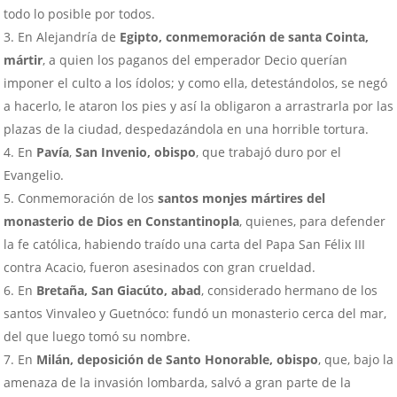
todo lo posible por todos.
En Alejandría de
Egipto, conmemoración de santa Cointa,
mártir
, a quien los paganos del emperador Decio querían
imponer el culto a los ídolos; y como ella, detestándolos, se negó
a hacerlo, le ataron los pies y así la obligaron a arrastrarla por las
plazas de la ciudad, despedazándola en una horrible tortura.
En
Pavía
,
San Invenio, obispo
, que trabajó duro por el
Evangelio.
Conmemoración de los
santos monjes mártires del
monasterio de Dios en Constantinopla
, quienes, para defender
la fe católica, habiendo traído una carta del Papa San Félix III
contra Acacio, fueron asesinados con gran crueldad.
En
Bretaña, San Giacúto, abad
, considerado hermano de los
santos Vinvaleo y Guetnóco: fundó un monasterio cerca del mar,
del que luego tomó su nombre.
En
Milán, deposición de Santo Honorable, obispo
, que, bajo la
amenaza de la invasión lombarda, salvó a gran parte de la